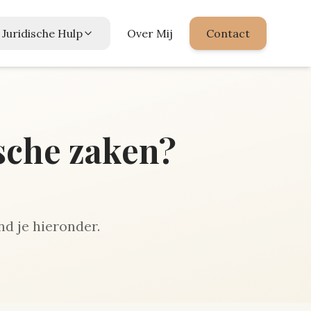
Juridische Hulp
Over Mij
Contact
ische zaken?
nd je hieronder.