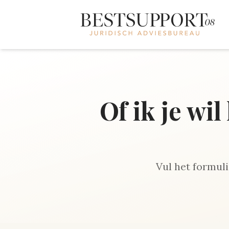
Sla over naar inhoud
Of ik je wi
Vul het formuli