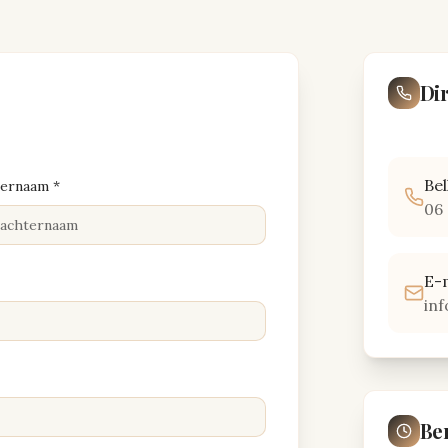
Di
Be
ernaam *
06 
E-
in
Be