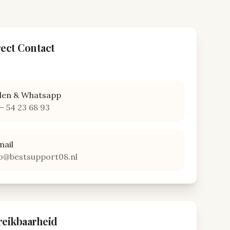
rect Contact
llen & Whatsapp
– 54 23 68 93
mail
fo@bestsupport08.nl
reikbaarheid